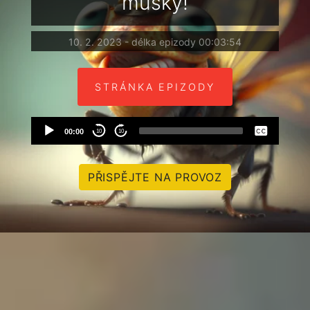
mušky!
10. 2. 2023 - délka epizody 00:03:54
STRÁNKA EPIZODY
Audio
None
00:00
10
10
Player
Czech
PŘISPĚJTE NA PROVOZ