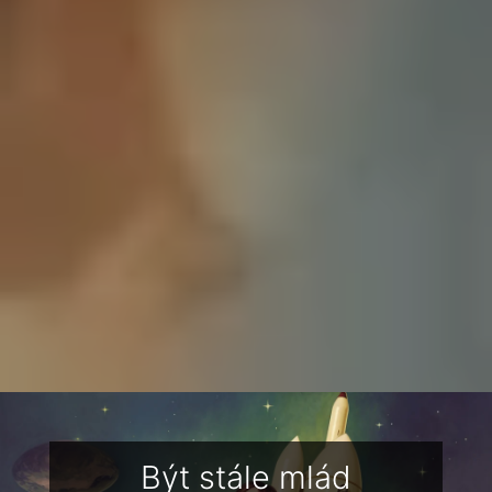
Být stále mlád