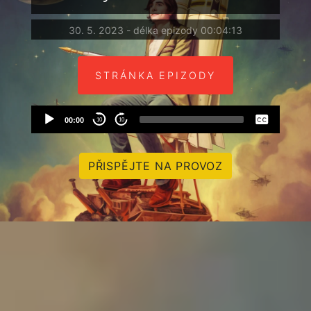
30. 5. 2023 - délka epizody 00:04:13
STRÁNKA EPIZODY
Audio
None
00:00
10
10
Player
Czech
PŘISPĚJTE NA PROVOZ