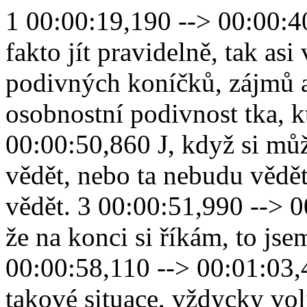
1 00:00:19,190 --> 00:00:40,970 Jo, protože posloucháte fakto jít pravidelně, tak asi víte, že mám spoustu velmi podivných koníčků, zájmů a zálib. Asi ta nejvýraznější osobnostní podivnost tka, kterou mám. 2 00:00:41,780 --> 00:00:50,860 J, když si můžu vybrat mezi tím, že něco budu vědět, nebo ta nebudu vědět, tak vždycky volím, že to chci vědět. 3 00:00:51,990 --> 00:00:57,080 Ano, někdy se stává, že na konci si říkám, to jsem radši vědět neměl. 4 00:00:58,110 --> 00:01:03,480 Ale když jsem postaven do takové situace, vždycky volím, že je vědět chci. 5 00:01:04,260 --> 00:01:11,390 A tak vím spoustu věcí o naprosto podivných a obskurních a okrajových záležitostech. 6 00:01:13,720 --> 00:01:24,960 Kdyi někde řeknu le můj koníček je psychiatrie, psychické nemoci nebo třeba toxikologie nebo kriminalistika. 7 00:01:25,880 --> 00:01:55,520 Tak se lidé občas koukají tak, jako kdybych právě spadnul z Marsu podle mého úplně zbytečně, protože třeba taková kriminalistika je stejně dobrý koníček jako řekněme sbírání známek k zájmu o kriminalistiku jsem se dostal před mnoha lety zdrojem a inspirací mého zájmu byla zase nějaká internetová diskuse. Tehdy snad probíhal nějaký. 8 00:01:55,920 --> 00:02:25,920 Trestný čin, který ho opět pobouřil celou republiku a zase se v diskusích vedly ty moudré řeči o tom, že tohle dřív nebývalo a takovéhle vraždy a bla bla bla říkám bla bla, bla. A říkám to úmyslně, protože tyhle řeči, jak to říct slušně, dejme tomu tyhle řeči nemají oporu v realitě. Jinými slovy, jsou to naprosté kraviny. 9 00:02:26,260 --> 00:02:56,440 Když někdo říká, že dřív nebylo tolik vražd, tak se mýlí. Buď toho klame paměť a nebo o věci neví vůbec nic. A když někde něco takového řeknu, tak se vždycky někdo ozve a řekne, nojo, ale dřív ty vraždy nebyly takhle hnusný, nikdy nezavraždili stařenku pro 30 korun jako dneska. Na to nemám co říct, protože u tohohle. 10 00:02:56,520 --> 00:03:21,670 Je vidět, že ten člověk neví o trestných činech AO vraždách, ale vůbec nic. Jenom má nějaký dojem vytvořený na základě nějakého mediálního obrazu a atmosféry dané doby, ale jinak opravdu neví nic, pouze se něco domnívá AV tomhletom domnění, jemu vlastně dobře. 11 00:03:22,580 --> 00:03:29,550 A kdo jsem já, abych takovému člověku vyprávěl o tom, že vraždy stařenek? 12 00:03:30,270 --> 00:04:00,140 Nejenom pro 30 korun, ale pro mnohem bagatelní liší důvody, respektive bezdůvodně byly vždycky byly za socialismu byly za 1. Republiky a byli kdykoliv předtím v dějinách. A kdo jsem já, abych takovým lidem ukazoval a dokazoval a na statistikách a historických knihách a historických pramenech dokládal, že je to přesně naopak. 13 00:04:00,640 --> 00:04:30,520 Že brutalita činů lehce klesá, že výrazně klesá počet těžkých ublížení na zdraví a počet vražd podobnou statistiku nabízel už lomborg ve své knize skeptický ekolog, kde polemizoval s obecně přijímaným obrazem toho, že svět je čím dál tím horší místo a on dokládal, že v historii nedávno minulé 200 300 let zpátky. 14 00:04:30,930 --> 00:04:53,350 Bylo naprosto běžné, že se na vás někdo zle podíval, nebo o vás něco řekl a vy už jste stahovali rukavičku? Vyzývali jste na souboj a souboj přátelé to nebyla. 0. Džentlmenská dohoda, souboj byla asistovaná vražda ve fakturoidu, už jsem párkrát hovořil o hrdelním trestu. 15 00:04:54,130 --> 00:05:24,160 Takže IZ dějin víme, že trest smrti nebyl nijak neobvyklý a že byl udělován i za zločiny, které bychom dneska trestali vězením odnětím svobody nebo pokutou v české republice zkrátka neplatí, že teď po revoluci je mnohem víc vražd než za socialismu. Ano, bezprostředně po revoluci, v 90. Letech ten počet ran. 16 00:05:24,260 --> 00:05:54,400 Ideálně a rapidně vystřelil, ale v průběhu jednadvacátého století se zase dostal zpátky na předrevoluční úroveň. Spousta lidí mi oponuje, že si nepamatují, že by za socialismu tolik vražd bylo a klíčové je tam to slovo nepamatují. Je to přesně tak, oni si to nepamatují, protože se většinou o těch případech ani nedozvěděli. V černé kronice se takové případy odbyly na 4 5 řádcích. 17 00:05:54,490 --> 00:06:24,470 A jen výjimečně tomu noviny věnovaly větší prostor. Když to srovnáte s dnešní dobou, kdy si bulvár a nejenom bulvár, ale i seriózní média z případu nějaké vraždy dokážou udělat téma na několik týdnů, tak opravdu ve srovnání s tímto se za socialismu nic nedělo v uvozovkách, protože to nebylo v novinách, a proto si z té doby nic takového. 18 00:06:24,560 --> 00:06:54,620 Nepamatujete vy si ale nepamatujete ve skutečnosti to, že by se o tom tolik mluvilo a psalo. Možná jste zaznamenali například spartakiádního vraha Jiřího straku v roce 19 185. Tomu už se trošku nějaká pozornost věnovala už lidi věděli, že se něco děje a že v Praze řádí vrah něco podobného se dělo i na Chomutovsku v době, kdy tam. 19 00:06:55,070 --> 00:06:56,950 Řádil Václav Mrázek. 20 0